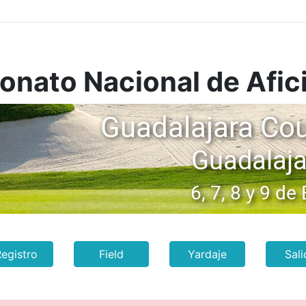
nato Nacional de Afi
egistro
Field
Yardaje
Sali