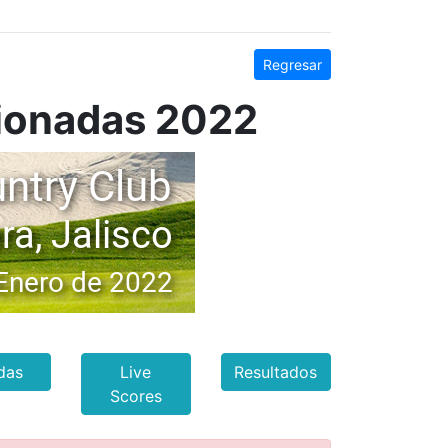
Regresar
cionadas 2022
das
Live
Resultados
Scores