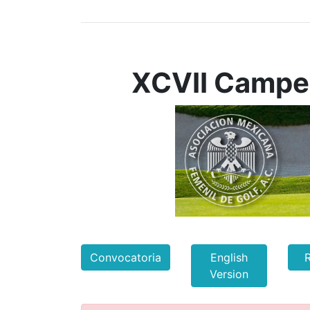
XCVII Campeo
Convocatoria
English
R
Version