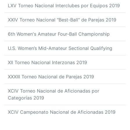
LXV Torneo Nacional Interclubes por Equipos 2019
XXIV Torneo Nacional "Best-Ball" de Parejas 2019
6th Women's Amateur Four-Ball Championship
U.S. Women’s Mid-Amateur Sectional Qualifying
XII Torneo Nacional Interzonas 2019
XXXIII Torneo Nacional de Parejas 2019
XCIV Torneo Nacional de Aficionadas por
Categorías 2019
XCIV Campeonato Nacional de Aficionadas 2019