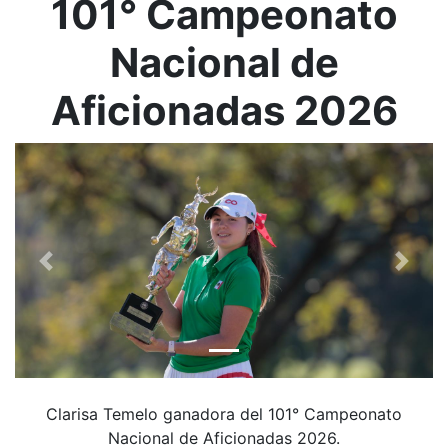
101° Campeonato
Nacional de
Aficionadas 2026
Clarisa Temelo ganadora del 101° Campeonato
Nacional de Aficionadas 2026.