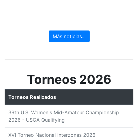
Más noticias...
Torneos 2026
Torneos Realizados
39th U.S. Women's Mid-Amateur Championship
2026 - USGA Qualifying
XVI Torneo Nacional Interzonas 2026