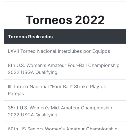
Torneos 2022
Torneos Realizados
LXVII Torneo Nacional Interclubes por Equipos
8th U.S. Women's Amateur Four-Ball Championship
2022 USGA Qualifying
III Torneo Nacional "Four Ball" Stroke Play de
Parejas
35rd U.S. Women's Mid-Amateur Championship
2022 USGA Qualifying
60th US Seniors Women's Amateur Championship