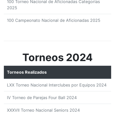
100 Torneo Nacional de Aficionadas Categorías
2025
100 Campeonato Nacional de Aficionadas 2025
Torneos 2024
Torneos Realizados
LXX Torneo Nacional Interclubes por Equipos 2024
IV Torneo de Parejas Four Ball 2024
XXXVII Torneo Nacional Seniors 2024