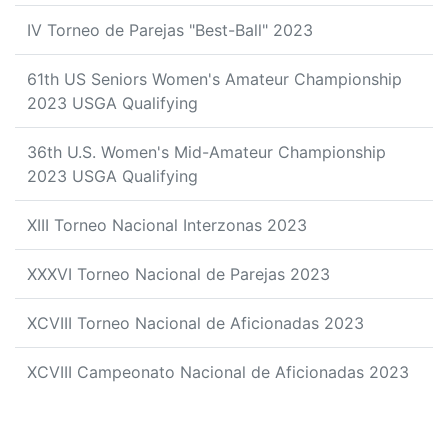
IV Torneo de Parejas "Best-Ball" 2023
61th US Seniors Women's Amateur Championship
2023 USGA Qualifying
36th U.S. Women's Mid-Amateur Championship
2023 USGA Qualifying
XIII Torneo Nacional Interzonas 2023
XXXVI Torneo Nacional de Parejas 2023
XCVIII Torneo Nacional de Aficionadas 2023
XCVIII Campeonato Nacional de Aficionadas 2023